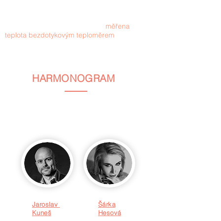
prezence na akci.
U vstupu bude všem příchozím
měřena
teplota bezdotykovým teploměrem
. Všichni
jsou povinni nosit ve vnitřních prostorách
respirátor, pokud zrovna netančí nebo
nekonzumují jídlo či nápoje.
HARMONOGRAM
Celým dnem vás provede naše skvělá (a ukecaná)
dvojice Jaroslav Kuneš a Šárka Hesová. Snad se moc
nerozjedou, aby nám neprodloužili harmonogram o
dvě hodiny... :-)
Jaroslav
Šárka
Kuneš
Hesová