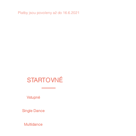
to ještě lze :)
Platby jsou povoleny až do
16.6.2021
Pokud vám do 5min nepřišel potvrzovací email,
zkontrolujte prosím složku spam a promoakce.
🏆 🏆 🏆
Soutěžící s nejvyšším počtem přihlášených
kategorií získá v soutěži VIP cenu – 3-denní
pobyt
v luxusním penzionu Valon ve
Špindlerově Mlýně
. Při shodě počtu kategorií
rozhodují dosažené výsledky v soutěži.
🏆 🏆 🏆
STARTOVNÉ
Vstupné
EUR 10 / CZK 150
(entry per person/vstup za osobu)
Single Dance
EUR 15 / CZK 250
(price for 1 dance / cena za 1 tanec)
Multidance
EUR 35 / CZK 800
(price for 1 Multidance cathegory / cena za jednu
multidance kategorii)