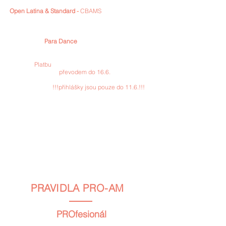
Open
Latina & Standard
-
CBAMS
EUR 30 / CZK 500
(price for 1 couple in 1 cathegory/ cena za 1 pár v
jedné kategorii)
Para Dance
EUR 0 / CZK 0
Platbu
za přihlášené kategorie lze
uskutečnit
převodem do 16.6.
na č.ú.:
1199836052
/3030. Variabilním symbolem je vaše ID
na přihlášce.
!!!přihlášky jsou pouze do 11.6.!!!
Údaje pro platbu ze zahraničí: IBAN: CZ33
3030 0000
0011 9983
6052, BIC: AIRACZPP
Startovné lze uhradit také přímo na místě v hotovosti,
preferujeme však úhradu převodem.
PRAVIDLA PRO-AM
PROfesionál