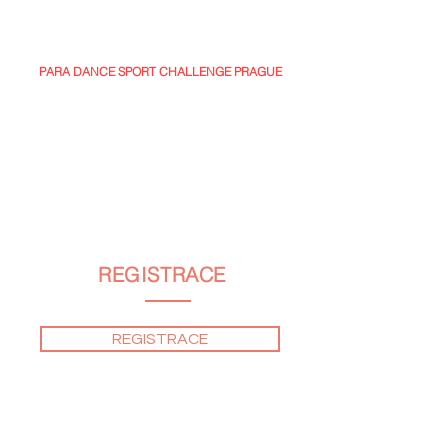
užít atmosféru taneční soutěže a cítit se po více než
roce jako vládci parketu.
PARA DANCE SPORT CHALLENGE PRAGUE
Speciální, jedinečná kategorie v ČR, při které jde o
tanec na vozíku.
Chceme dát možnost vyzkoušet si zatančit i lidem s
hendikepem, jako je tomu ve světě. Jde také o
jedinečnou přípravu na první listopadové
mezinárodní MČR v Para Dance na Žofíně.
REGISTRACE
REGISTRACE
Pokud jste se zapoměli, nebo se chcete ještě
přihlásit, napište na
praguedancechallenge@gmail.com
a my uvidíme,
co se stím dá dělat, protože do některých kategorii