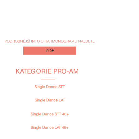
Přesné časy a rozpisy zveřejníme po uzavření
přihlášek týden před soutěží. Rádi ale spíme, proto se
budeme snažit, aby soutěž nezačínala dřív, než v 10
hodin dopoledne. :-)
PODROBNĚJŠÍ INFO O HARMONOGRAMU NAJDETE
ZDE
KATEGORIE PRO-AM
Single Dance STT
(Waltz, Tango, Valčík, SlowFoxtrot, Quickstep)
Single Dance LAT
(Samba, ChaCha, Rumba, Paso Doble, Jive) ​
Single Dance STT 46+
(Waltz, Tango, Valčík, SlowFoxtrot, Quickstep)
Single Dance LAT 46+
(Samba, ChaCha, Rumba, Paso Doble, Jive)