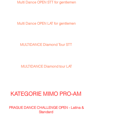
Multi Dance OPEN STT for gentlemen
(účastnit se mohou pouze páry, kde je amatérským
tanečníkem muž)
(Waltz, Tango, Valčík, Quickstep)
Multi Dance OPEN LAT for gentlemen
(účastnit se mohou pouze páry, kde je amatérským
tanečníkem muž)
(Samba, ChaCha, Rumba, Jive)
MULTIDANCE Diamond Tour STT
Newcomer, Pre-Bronze, Bronze, Silver, Gold,
Diamond
Basic 46+, Open 46+
MULTIDANCE Diamond tour LAT
Newcomer, Pre-Bronze, Bronze, Silver, Gold,
Diamond
Basic 46+, Open 46+
KATEGORIE MIMO PRO-AM
PRAGUE DANCE CHALLENGE OPEN - Latina &
Standard
Pohárová soutěž
bez rozdílů věkových kategorií
(dospělí, senioři). Pokud máte vytančenou třídu C a
vyšší (tedy CBAM), jste vítáni na parketě. Tato soutěž
je určená pro všechny, kteří si po restrikcích chtějí