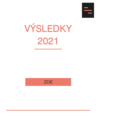
Prague Dance Challenge
VÝSLEDKY
2021
Rozpis výsledků všech kategorií i analýza
hodnocení porotců v každé skupině:
ZDE
INFORMACE KE COVID-19
OPATŘENÍM NA AKCI: