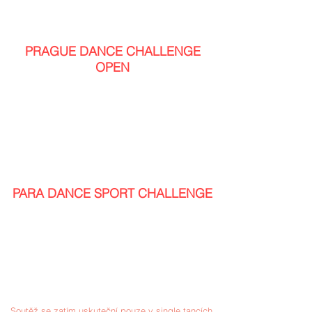
STT: waltz, tango, valčík, slowfox, quickstep
LAT: samba, chacha, rumba, paso-doble, jive
SYLLABUS bez omezení - OPEN
PRAGUE DANCE CHALLENGE
OPEN
Pohárová soutěž bez rozdílů věkových kategorii
(dospělí, senioři).
Určené pro páry tříd C, B, A, M.
TANCE:
STT: waltz, tango, valčík, slowfoxtrot, quickstep
LAT: samba, chacha, rumba, Paso doble, jive
SYLLABUS bez omezení - OPEN
PARA DANCE SPORT CHALLENGE
Speciální, jedinečná kategorie v ČR, při které jde o
tanec na vozíku.
Hlavně chceme dát možnost vyzkoušet si zatančit
i lidem s hendikepem, jako je tomu ve světě.
Jde také o jedinečnou přípravu na první
listopadové mezinárodní MČR v Para Dance na
Žofíně
Soutěž se zatím uskuteční pouze v single tancích
.