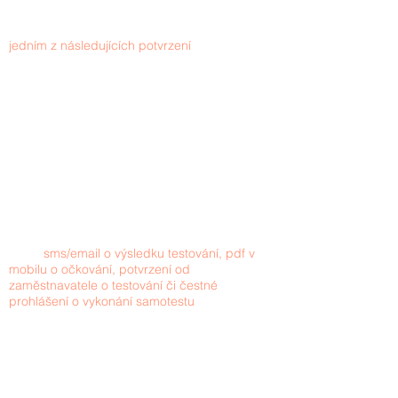
Všichni tanečníci, tanečnice i diváci se před
vstupem na akci budou muset prokázat
jedním z následujících potvrzení
:
negativní PCR test ne starší než 7 dní
negativní POC test na přítomnost antigenu viru
ne starší než 2 dny
certifikát o očkování (od první dávky musí
uplynout více jak 22 dní u dvoudávkového
schématu nebo 14 dní u jednodávkového
schématu)
potvrzení o prodělání onemocnění SARS-CoV-
2, které proběhlo méně než před 180 dny
Potvrzení budou požadována při každém
vstupu na akci (kdybyste se během ní vzdálili
například na oběd apod.). Jako potvrzení lze
uznat
sms/email o výsledku testování, pdf v
mobilu o očkování, potvrzení od
zaměstnavatele o testování či čestné
prohlášení o vykonání samotestu
uznaným
Ministerstvem zdravotnictví ČR.
Pár antigenních testů bude připraveno i na
místě, nicméně doporučujeme, aby všichni
tanečníci i návštěvníci s potvrzením již přijeli.
Umožní to tak hladký průběh vstupu a