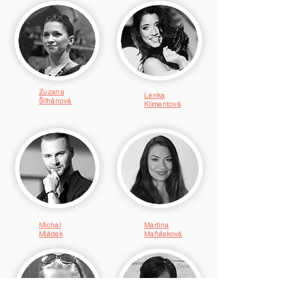
Zuzana
Lenka
Šilhánová
Klimentová
Michal
Martina
Mládek
Maňásková