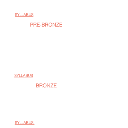
TANCE:​
STT: Waltz,Valčík,Quickstep
LAT: Samba,Cha-cha,Jive
SYLLABUS
(Diamond tour - E - ČSTS)
PRE-BRONZE
Amatér/ka už jeden rok soutěžil/a v kategorii
Newcomer nebo byl/a svým profesionálním
trenérem/trenérkou do této kategorie rovnou
zařazen/a a tím pádem nemůže soutěžit v
kategorii Newcomer.
TANCE:
STT: waltz, tango, valčík, quickstep
LAT: samba, chacha, rumba, jive
SYLLABUS
(Diamond tour - D - ČSTS)
BRONZE
Do této kategorie zařazuje PROfesionál dle
výkonnosti svého AMatéra.
TANCE:
STT: waltz, tango, valčík, quickstep
LAT: samba, chacha, rumba, jive
SYLLABUS
(Diamond tour - C - ČSTS)