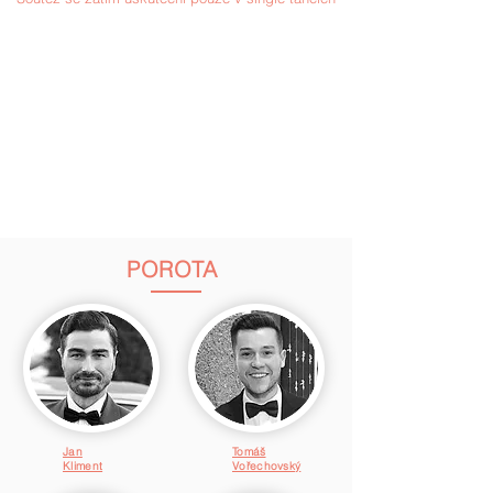
Takže pro vás stačí, aby jste se naučili třeba
jeden, až dva tance a vyrazili vesele tancovat .
Partner či partnerka co tančí s
partnerkou/partnerem na vozíku může být i bez
rozdílů pohlaví
TANCE:
STT: Waltz, Tango, Valčík, Slowfoxtrot, Quickstep
LAT: Samba, Chaha, Rumba, Paso-doble, Jive
SYLLABUS bez omezení - OPEN
POROTA
Jan
Tomáš
Kliment
Vořechovský