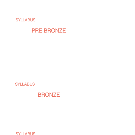
TANCE:​
STT: Waltz,Valčík,Quickstep
LAT: Samba,Cha-cha,Jive
SYLLABUS
(Diamond tour - E - ČSTS)
PRE-BRONZE
Amatér/ka už jeden rok soutěžil/a v kategorii
Newcomer nebo byl/a svým profesionálním
trenérem/trenérkou do této kategorie rovnou
zařazen/a a tím pádem nemůže soutěžit v
kategorii Newcomer.
TANCE:
STT: waltz, tango, valčík, quickstep
LAT: samba, chacha, rumba, jive
SYLLABUS
(Diamond tour - D - ČSTS)
BRONZE
Do této kategorie zařazuje PROfesionál dle
výkonnosti svého AMatéra.
TANCE:
STT: waltz, tango, valčík, quickstep
LAT: samba, chacha, rumba, jive
SYLLABUS
(Diamond tour - C - ČSTS)