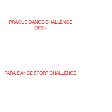
TANCE:
STT: waltz, tango, valčík, slowfox, quickstep
LAT: samba, chacha, rumba, paso-doble, jive
SYLLABUS bez omezení - OPEN
PRAGUE DANCE CHALLENGE
OPEN
Pohárová soutěž bez rozdílů věkových kategorii
(dospělí, senioři).
Určené pro páry tříd C, B, A, M.
TANCE:
STT: waltz, tango, valčík, slowfoxtrot, quickstep
LAT: samba, chacha, rumba, Paso doble, jive
SYLLABUS bez omezení - OPEN
PARA DANCE SPORT CHALLENGE
Speciální, jedinečná kategorie v ČR, při které jde o
tanec na vozíku.
Hlavně chceme dát možnost vyzkoušet si zatančit
i lidem s hendikepem, jako je tomu ve světě.
Jde také o jedinečnou přípravu na první
listopadové mezinárodní MČR v Para Dance na
Žofíně