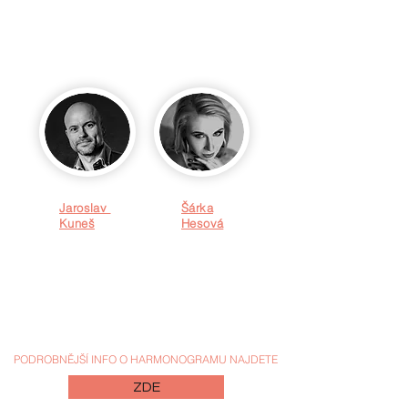
Celým dnem vás provede naše skvělá (a ukecaná)
dvojice Jaroslav Kuneš a Šárka Hesová. Snad se moc
nerozjedou, aby nám neprodloužili harmonogram o
dvě hodiny... :-)
Jaroslav
Šárka
Kuneš
Hesová
Přesné časy a rozpisy zveřejníme po uzavření
přihlášek týden před soutěží. Rádi ale spíme, proto se
budeme snažit, aby soutěž nezačínala dřív, než v 10
hodin dopoledne. :-)
PODROBNĚJŠÍ INFO O HARMONOGRAMU NAJDETE
ZDE