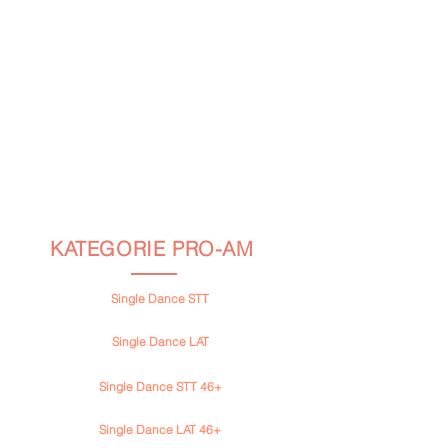
KATEGORIE PRO-AM
Single Dance STT
(Waltz, Tango, Valčík, SlowFoxtrot, Quickstep)
Single Dance LAT
(Samba, ChaCha, Rumba, Paso Doble, Jive) ​
Single Dance STT 46+
(Waltz, Tango, Valčík, SlowFoxtrot, Quickstep)
Single Dance LAT 46+
(Samba, ChaCha, Rumba, Paso Doble, Jive)