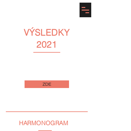
Prague Dance Challenge
VÝSLEDKY
2021
Rozpis výsledků všech kategorií i analýza
hodnocení porotců v každé skupině:
ZDE
HARMONOGRAM