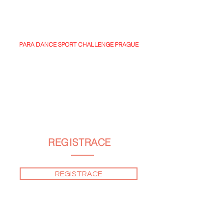
vyšší (tedy CBAM), jste vítáni na parketě. Tato soutěž
je určená pro všechny, kteří si po restrikcích chtějí
užít atmosféru taneční soutěže a cítit se po více než
roce jako vládci parketu.
PARA DANCE SPORT CHALLENGE PRAGUE
Speciální, jedinečná kategorie v ČR, při které jde o
tanec na vozíku.
Chceme dát možnost vyzkoušet si zatančit i lidem s
hendikepem, jako je tomu ve světě. Jde také o
jedinečnou přípravu na první listopadové
mezinárodní MČR v Para Dance na Žofíně.
REGISTRACE
REGISTRACE
Pokud jste se zapoměli, nebo se chcete ještě
přihlásit, napište na
praguedancechallenge@gmail.com
a my uvidíme,