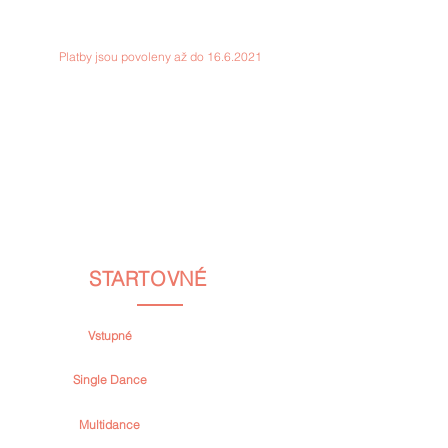
co se stím dá dělat, protože do některých kategorii
to ještě lze :)
Platby jsou povoleny až do
16.6.2021
Pokud vám do 5min nepřišel potvrzovací email,
zkontrolujte prosím složku spam a promoakce.
🏆 🏆 🏆
Soutěžící s nejvyšším počtem přihlášených
kategorií získá v soutěži VIP cenu – 3-denní
pobyt
v luxusním penzionu Valon ve
Špindlerově Mlýně
. Při shodě počtu kategorií
rozhodují dosažené výsledky v soutěži.
🏆 🏆 🏆
STARTOVNÉ
Vstupné
EUR 10 / CZK 150
(entry per person/vstup za osobu)
Single Dance
EUR 15 / CZK 250
(price for 1 dance / cena za 1 tanec)
Multidance
EUR 35 / CZK 800
(price for 1 Multidance cathegory / cena za jednu