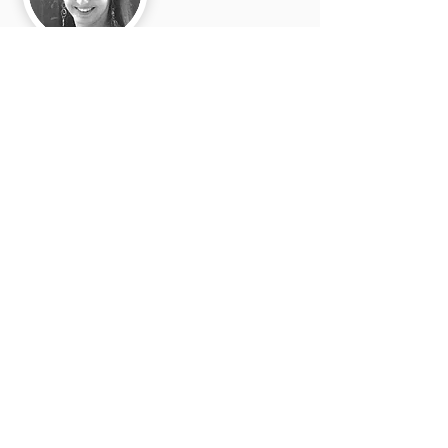
Jana
Horáková
Michaela
Nováková
Eva
Možná přijde i
Bartuňková
kouzelník
Porota hodnotí pouze amatérského
tanečníka / tanečnici.