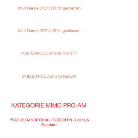
Multi Dance OPEN STT for gentlemen
(účastnit se mohou pouze páry, kde je amatérským
tanečníkem muž)
(Waltz, Tango, Valčík, Quickstep)
Multi Dance OPEN LAT for gentlemen
(účastnit se mohou pouze páry, kde je amatérským
tanečníkem muž)
(Samba, ChaCha, Rumba, Jive)
MULTIDANCE Diamond Tour STT
Newcomer, Pre-Bronze, Bronze, Silver, Gold,
Diamond
Basic 46+, Open 46+
MULTIDANCE Diamond tour LAT
Newcomer, Pre-Bronze, Bronze, Silver, Gold,
Diamond
Basic 46+, Open 46+
KATEGORIE MIMO PRO-AM
PRAGUE DANCE CHALLENGE OPEN - Latina &
Standard
Pohárová soutěž
bez rozdílů věkových kategorií
(dospělí, senioři). Pokud máte vytančenou třídu C a