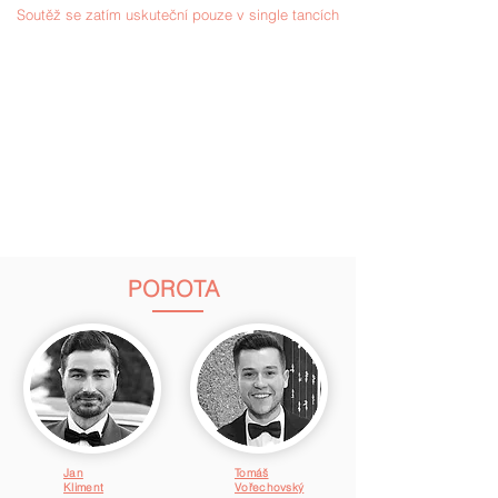
Soutěž se zatím uskuteční pouze v single tancích
.
Takže pro vás stačí, aby jste se naučili třeba
jeden, až dva tance a vyrazili vesele tancovat .
Partner či partnerka co tančí s
partnerkou/partnerem na vozíku může být i bez
rozdílů pohlaví
TANCE:
STT: Waltz, Tango, Valčík, Slowfoxtrot, Quickstep
LAT: Samba, Chaha, Rumba, Paso-doble, Jive
SYLLABUS bez omezení - OPEN
POROTA
Jan
Tomáš
Kliment
Vořechovský