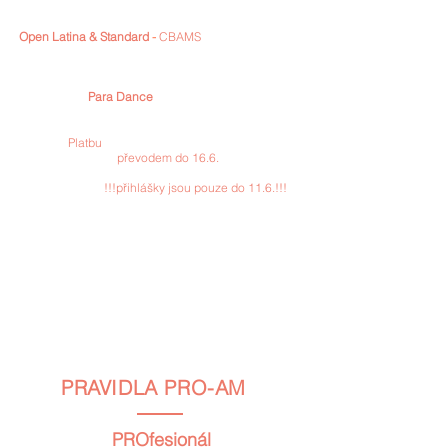
multidance kategorii)
Open
Latina & Standard
-
CBAMS
EUR 30 / CZK 500
(price for 1 couple in 1 cathegory/ cena za 1 pár v
jedné kategorii)
Para Dance
EUR 0 / CZK 0
Platbu
za přihlášené kategorie lze
uskutečnit
převodem do 16.6.
na č.ú.:
1199836052
/3030. Variabilním symbolem je vaše ID
na přihlášce.
!!!přihlášky jsou pouze do 11.6.!!!
Údaje pro platbu ze zahraničí: IBAN: CZ33
3030 0000
0011 9983
6052, BIC: AIRACZPP
Startovné lze uhradit také přímo na místě v hotovosti,
preferujeme však úhradu převodem.
PRAVIDLA PRO-AM
PROfesionál