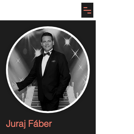
Prague Dance Challenge
Juraj Fáber