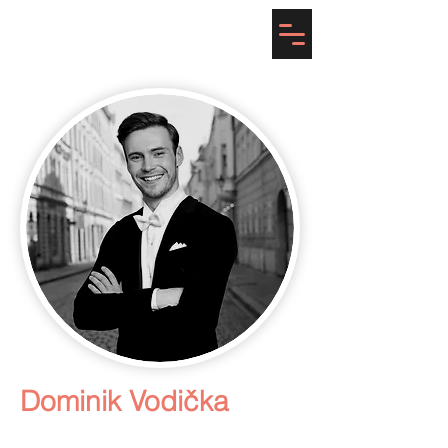
Prague Dance Challenge
Dominik Vodička
Ačkoliv je Martina vystudovanou